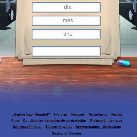
¿Qué es Kapi Hospital?
Historia
Features
Pantallazos
Reglas
Foro
Condiciones generales de contratación
Protección de datos
Información legal
Soporte y ayuda
Browsergames - Upjers.com
Gestionar Cookies