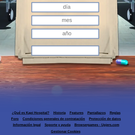
¿Qué es Kapi Hospital?
Historia
Features
Pantallazos
Reglas
Foro
Condiciones generales de contratación
Protección de datos
Información legal
Soporte y ayuda
Browsergames - Upjers.com
Gestionar Cookies