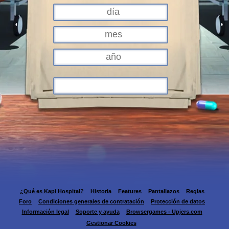
¿Qué es Kapi Hospital?
Historia
Features
Pantallazos
Reglas
Foro
Condiciones generales de contratación
Protección de datos
Información legal
Soporte y ayuda
Browsergames - Upjers.com
Gestionar Cookies