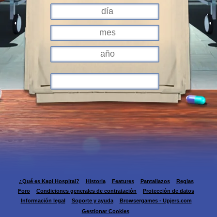
¿Qué es Kapi Hospital?
Historia
Features
Pantallazos
Reglas
Foro
Condiciones generales de contratación
Protección de datos
Información legal
Soporte y ayuda
Browsergames - Upjers.com
Gestionar Cookies