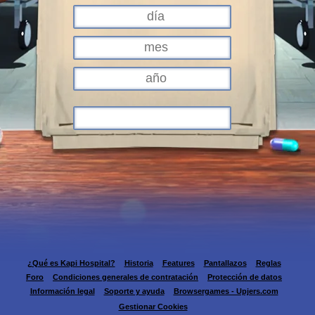
¿Qué es Kapi Hospital?
Historia
Features
Pantallazos
Reglas
Foro
Condiciones generales de contratación
Protección de datos
Información legal
Soporte y ayuda
Browsergames - Upjers.com
Gestionar Cookies