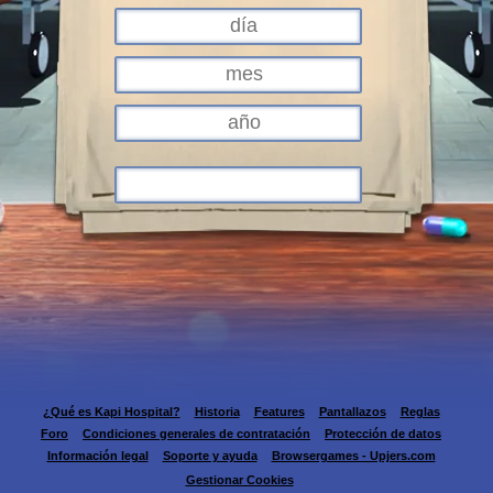
¿Qué es Kapi Hospital?
Historia
Features
Pantallazos
Reglas
Foro
Condiciones generales de contratación
Protección de datos
Información legal
Soporte y ayuda
Browsergames - Upjers.com
Gestionar Cookies