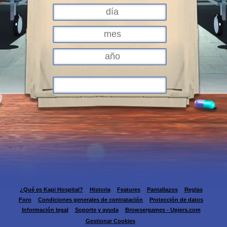
¿Qué es Kapi Hospital?
Historia
Features
Pantallazos
Reglas
Foro
Condiciones generales de contratación
Protección de datos
Información legal
Soporte y ayuda
Browsergames - Upjers.com
Gestionar Cookies