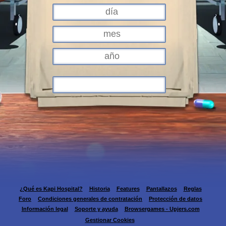
¿Qué es Kapi Hospital?
Historia
Features
Pantallazos
Reglas
Foro
Condiciones generales de contratación
Protección de datos
Información legal
Soporte y ayuda
Browsergames - Upjers.com
Gestionar Cookies